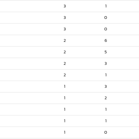
3
1
3
0
3
0
2
6
2
5
2
3
2
1
1
3
1
2
1
1
1
1
1
0