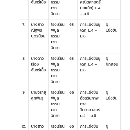
จันทร์เชื้อ
ธรรม
คณิตศาสตร์
เวท
(เอแม็ท) ม.4
วิทยา
- ม.6
7.
นางสาว
โรงเรียน
63
การแข่งขันซู
ผู้
ณัฐพร
พิบูล
โดกุ ม.4 -
แข่งขัน
บุตรน้อย
ธรรม
ม.6
เวท
วิทยา
8.
นางดาว
โรงเรียน
63
การแข่งขันซู
ผู้
เรือง
พิบูล
โดกุ ม.4 -
ฝึกสอน
จันทร์เชื้อ
ธรรม
ม.6
เวท
วิทยา
9.
นายจิรายุ
โรงเรียน
66
การแข่งขัน
ผู้
สุทพินธุ
พิบูล
อัจฉริยภาพ
แข่งขัน
ธรรม
ทาง
เวท
วิทยาศาสตร์
วิทยา
ม.4 - ม.6
10.
นางสาว
โรงเรียน
66
การแข่งขัน
ผู้