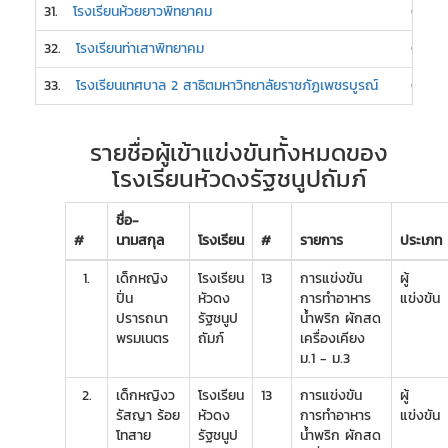
31.
โรงเรียนห้วยยาวพิทยาคม
0
32.
โรงเรียนท่าเสาพิทยาคม
0
33.
โรงเรียนเทศบาล 2 สาธิตมหาวิทยาลัยราชภัฏเพชรบูรณ์
0
รายชื่อผู้เข้าแข่งขันทั้งหมดของ
โรงเรียนหัวดงรัฐชนูปถัมภ์
ชื่อ-
#
นามสกุล
โรงเรียน
#
รายการ
ประเภท
1.
เด็กหญิง
โรงเรียน
13
การแข่งขัน
ผู้
ปิ่น
หัวดง
การทำอาหาร
แข่งขัน
ปรารถนา
รัฐชนูป
น้ำพริก ผักสด
พรมเนตร
ถัมภ์
เครื่องเคียง
ม.1 - ม.3
2.
เด็กหญิงว
โรงเรียน
13
การแข่งขัน
ผู้
รัสญา ร้อย
หัวดง
การทำอาหาร
แข่งขัน
โทสาย
รัฐชนูป
น้ำพริก ผักสด