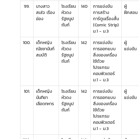
99.
นางสาว
โรงเรียน
140
การแข่งขัน
ผู้
สมใจ เรือง
หัวดง
การสร้าง
ฝึกสอน
อ่อง
รัฐชนูป
การ์ตูนเรื่องสั้น
ถัมภ์
(Comic Strip)
ม.1 - ม.3
100.
เด็กหญิง
โรงเรียน
142
การแข่งขัน
ผู้
ณัชชานันท์
หัวดง
การออกแบบ
แข่งขัน
สมบัติ
รัฐชนูป
สิ่งของเครื่อง
ถัมภ์
ใช้ด้วย
โปรแกรม
คอมพิวเตอร์
ม.1 - ม.3
101.
เด็กหญิง
โรงเรียน
142
การแข่งขัน
ผู้
นันทิยา
หัวดง
การออกแบบ
แข่งขัน
เลือดทหาร
รัฐชนูป
สิ่งของเครื่อง
ถัมภ์
ใช้ด้วย
โปรแกรม
คอมพิวเตอร์
ม.1 - ม.3