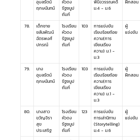
อุบลรัตน์
หัวดง
พินิจวรรณคดี
ฝึกสอน
ฤกษนันทน์
รัฐชนูป
ม.4 - ม.6
ถัมภ์
78.
เด็กชาย
โรงเรียน
103
การแข่งขัน
ผู้
ชลันพัฒน์
หัวดง
เรียงร้อยถ้อย
แข่งขัน
ฉัตรพงศ์
รัฐชนูป
ความ(การ
ปกรณ์
ถัมภ์
เขียนเรียง
ความ) ม.1 -
ม.3
79.
นาง
โรงเรียน
103
การแข่งขัน
ผู้
อุบลรัตน์
หัวดง
เรียงร้อยถ้อย
ฝึกสอน
ฤกษนันทน์
รัฐชนูป
ความ(การ
ถัมภ์
เขียนเรียง
ความ) ม.1 -
ม.3
80.
นางสาว
โรงเรียน
123
การแข่งขัน
ผู้
ขวัญจิรา
หัวดง
การเล่านิทาน
แข่งขัน
สุข
รัฐชนูป
(Storytelling)
ประเสริฐ
ถัมภ์
ม.4 - ม.6