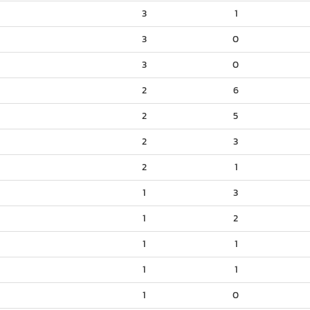
3
1
3
0
3
0
2
6
2
5
2
3
2
1
1
3
1
2
1
1
1
1
1
0