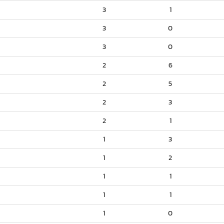
3
1
3
0
3
0
2
6
2
5
2
3
2
1
1
3
1
2
1
1
1
1
1
0