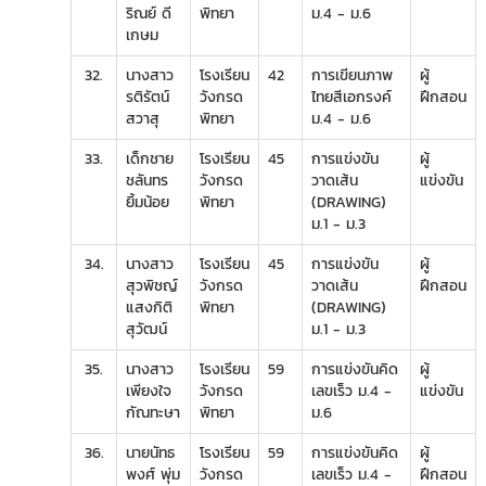
ริณย์ ดี
พิทยา
ม.4 - ม.6
เกษม
32.
นางสาว
โรงเรียน
42
การเขียนภาพ
ผู้
รติรัตน์
วังกรด
ไทยสีเอกรงค์
ฝึกสอน
สวาสุ
พิทยา
ม.4 - ม.6
33.
เด็กชาย
โรงเรียน
45
การแข่งขัน
ผู้
ชลันทร
วังกรด
วาดเส้น
แข่งขัน
ยิ้มน้อย
พิทยา
(DRAWING)
ม.1 - ม.3
34.
นางสาว
โรงเรียน
45
การแข่งขัน
ผู้
สุวพิชญ์
วังกรด
วาดเส้น
ฝึกสอน
แสงกิติ
พิทยา
(DRAWING)
สุวัฒน์
ม.1 - ม.3
35.
นางสาว
โรงเรียน
59
การแข่งขันคิด
ผู้
เพียงใจ
วังกรด
เลขเร็ว ม.4 -
แข่งขัน
กัณทะษา
พิทยา
ม.6
36.
นายนัทธ
โรงเรียน
59
การแข่งขันคิด
ผู้
พงศ์ พุ่ม
วังกรด
เลขเร็ว ม.4 -
ฝึกสอน