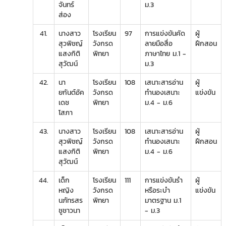
จันทร์
ม.3
ส่อง
41.
นางสาว
โรงเรียน
97
การแข่งขันคัด
ผู้
สุวพิชญ์
วังกรด
ลายมือสื่อ
ฝึกสอน
แสงกิติ
พิทยา
ภาษาไทย ม.1 -
สุวัฒน์
ม.3
42.
นา
โรงเรียน
108
เสนาะสารอ่าน
ผู้
ยกันต์อัค
วังกรด
ทำนองเสนาะ
แข่งขัน
เดช
พิทยา
ม.4 - ม.6
โสภา
43.
นางสาว
โรงเรียน
108
เสนาะสารอ่าน
ผู้
สุวพิชญ์
วังกรด
ทำนองเสนาะ
ฝึกสอน
แสงกิติ
พิทยา
ม.4 - ม.6
สุวัฒน์
44.
เด็ก
โรงเรียน
111
การแข่งขันรำ
ผู้
หญิง
วังกรด
หรือระบำ
แข่งขัน
นภัทรสร
พิทยา
มาตรฐาน ม.1
ชูชาวนา
- ม.3