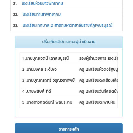
31.
โรงเรียนห้วยยาวพิทยาคม
0
32.
โรงเรียนท่าเสาพิทยาคม
0
33.
โรงเรียนเทศบาล 2 สาธิตมหาวิทยาลัยราชภัฏเพชรบูรณ์
0
ปริ้นเกียรติบัตรคณะผู้ดำเนินงาน
1 .นายบุญเจตน์ เถาสมบูรณ์
รองผู้อำนวยการ โรงเรียนดงเจ
2 .นายมงคล ระงับใจ
ครู โรงเรียนหัวดงรัฐชนูปถัมภ์
3 .นายบุญญฤทธิ์ วิรุณวราทิพย์
ครู โรงเรียนดงเสือเหลืองพิทยา
4 .นายพสิษส์ ทีดี
ครู โรงเรียนวันทีสถิตย์พิทยาคม
5 .นางสาวกฤดิ์มณี พลประถม
ครู โรงเรียนตะพานหิน
รายการหลัก