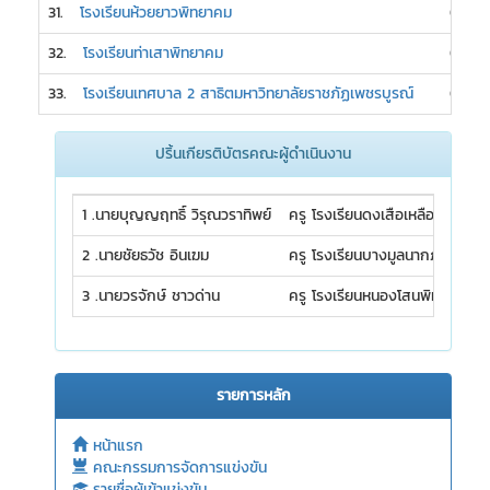
31.
โรงเรียนห้วยยาวพิทยาคม
0
32.
โรงเรียนท่าเสาพิทยาคม
0
33.
โรงเรียนเทศบาล 2 สาธิตมหาวิทยาลัยราชภัฏเพชรบูรณ์
0
ปริ้นเกียรติบัตรคณะผู้ดำเนินงาน
1 .นายบุญญฤทธิ์ วิรุณวราทิพย์
ครู โรงเรียนดงเสือเหลืองพิทยาค
2 .นายชัยธวัช อินเฆม
ครู โรงเรียนบางมูลนากภูมิวิทยา
3 .นายวรจักษ์ ชาวด่าน
ครู โรงเรียนหนองโสนพิทยาคม
รายการหลัก
หน้าแรก
คณะกรรมการจัดการแข่งขัน
รายชื่อผู้เข้าแข่งขัน