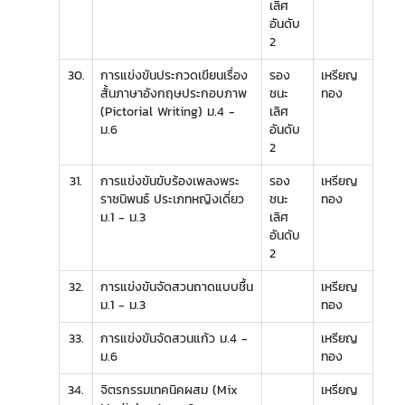
เลิศ
อันดับ
2
30.
การแข่งขันประกวดเขียนเรื่อง
รอง
เหรียญ
สั้นภาษาอังกฤษประกอบภาพ
ชนะ
ทอง
(Pictorial Writing) ม.4 -
เลิศ
ม.6
อันดับ
2
31.
การแข่งขันขับร้องเพลงพระ
รอง
เหรียญ
ราชนิพนธ์ ประเภทหญิงเดี่ยว
ชนะ
ทอง
ม.1 - ม.3
เลิศ
อันดับ
2
32.
การแข่งขันจัดสวนถาดแบบชื้น
เหรียญ
ม.1 - ม.3
ทอง
33.
การแข่งขันจัดสวนแก้ว ม.4 -
เหรียญ
ม.6
ทอง
34.
จิตรกรรมเทคนิคผสม (Mix
เหรียญ